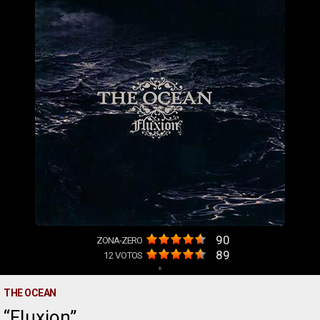
90
ZONA-ZERO
89
12
VOTOS
+
THE OCEAN
Fluxion