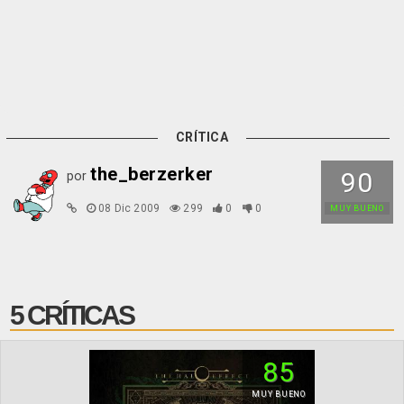
CRÍTICA
the_berzerker
90
por
08 Dic 2009
299
0
0
MUY BUENO
5 CRÍTICAS
85
MUY BUENO