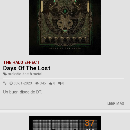
THE HALO EFFECT
Days Of The Lost
melodic death metal
03-01-2023
345
0
0
Un buen disco de DT.
LEER MÁS
37