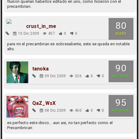
fluxion querian haberlos editado en uno, como hicieron con el
precambrian.
80
crust_in_me
10 Dic 2009
457
0
0
BUENO
para mi el precambrian es sobresaliente, este se queda en notable
alto.
90
tanoka
09 Dic 2009
326
0
0
MUY BUENO
95
QaZ_WsX
08 Dic 2009
460
0
0
MUY BUENO
es perfecto este disco... aun asi, no tan perfecto como el
Precambrican