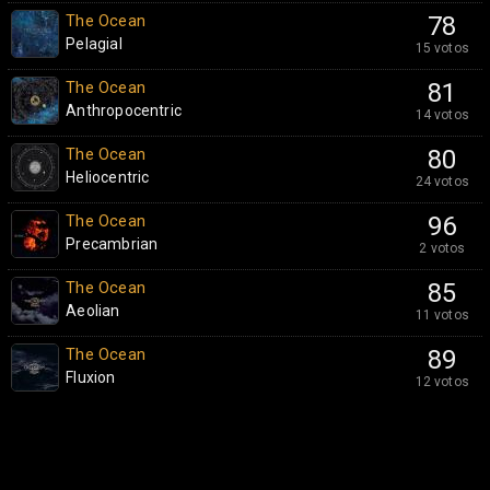
The Ocean
78
Pelagial
15 votos
The Ocean
81
Anthropocentric
14 votos
The Ocean
80
Heliocentric
24 votos
The Ocean
96
Precambrian
2 votos
The Ocean
85
Aeolian
11 votos
The Ocean
89
Fluxion
12 votos