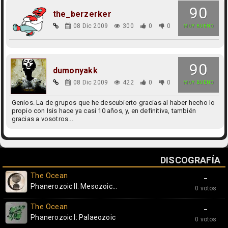
90
the_berzerker
08 Dic 2009
300
0
0
MUY BUENO
90
dumonyakk
08 Dic 2009
422
0
0
MUY BUENO
Genios. La de grupos que he descubierto gracias al haber hecho lo
propio con Isis hace ya casi 10 años, y, en definitiva, también
gracias a vosotros...
DISCOGRAFÍA
The Ocean
-
Phanerozoic II: Mesozoic...
0 votos
The Ocean
-
Phanerozoic I: Palaeozoic
0 votos