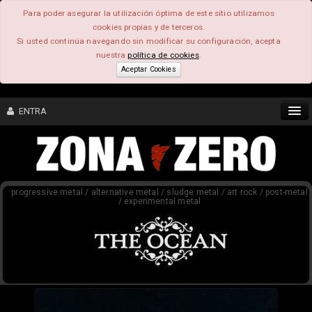
Para poder asegurar la utilización óptima de este sitio utilizamos
cookies propias y de terceros.
Si usted continúa navegando sin modificar su configuración, acepta
nuestra
política de cookies
.
Aceptar Cookies
ENTRA
CONTENIDO
progressive metal / alternative metal / sludge metal / art rock / post-metal
COMUNIDAD
/ experimental metal
FEEEDBACK
FOROS