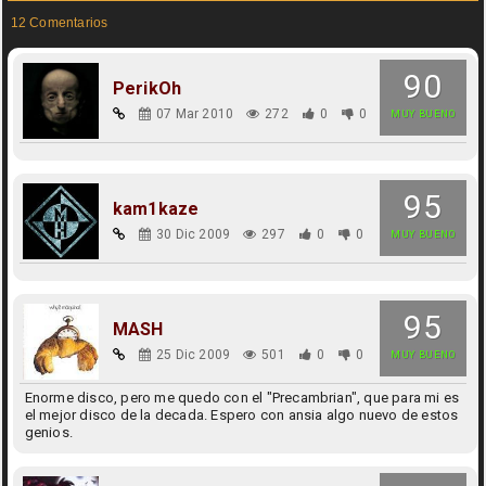
12 Comentarios
90
PerikOh
07 Mar 2010
272
0
0
MUY BUENO
95
kam1kaze
30 Dic 2009
297
0
0
MUY BUENO
95
MASH
25 Dic 2009
501
0
0
MUY BUENO
Enorme disco, pero me quedo con el "Precambrian", que para mi es
el mejor disco de la decada. Espero con ansia algo nuevo de estos
genios.