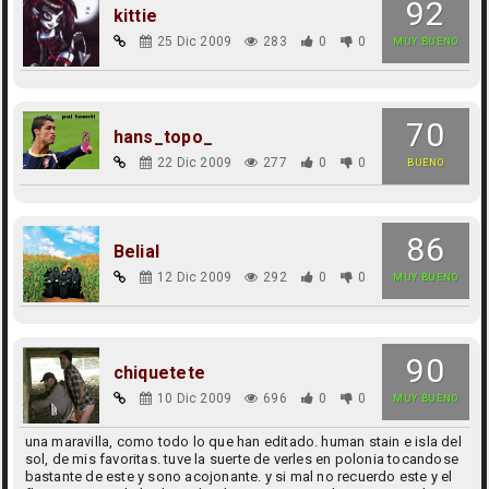
92
kittie
25 Dic 2009
283
0
0
MUY BUENO
70
hans_topo_
22 Dic 2009
277
0
0
BUENO
86
Belial
12 Dic 2009
292
0
0
MUY BUENO
90
chiquetete
10 Dic 2009
696
0
0
MUY BUENO
una maravilla, como todo lo que han editado. human stain e isla del
sol, de mis favoritas. tuve la suerte de verles en polonia tocandose
bastante de este y sono acojonante. y si mal no recuerdo este y el