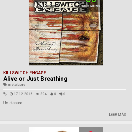
MUY BUENO
KILLSWITCH ENGAGE
Alive or Just Breathing
metalcore
17-12-2016
894
0
0
Un clasico
LEER MÁS