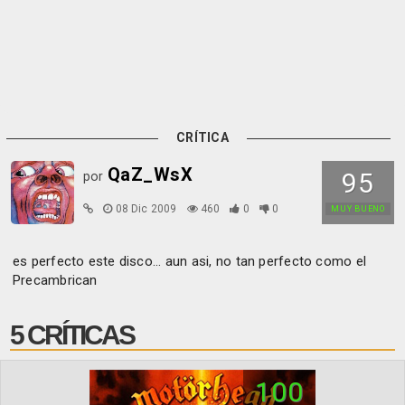
CRÍTICA
QaZ_WsX
95
por
08 Dic 2009
460
0
0
MUY BUENO
es perfecto este disco... aun asi, no tan perfecto como el
Precambrican
5 CRÍTICAS
100