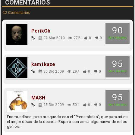
COMENTARIOS
12 Comentarios
90
PerikOh
07 Mar 2010
272
0
0
MUY BUENO
95
kam1kaze
30 Dic 2009
297
0
0
MUY BUENO
95
MASH
25 Dic 2009
501
0
0
MUY BUENO
Enorme disco, pero me quedo con el "Precambrian", que para mi es
el mejor disco de la decada. Espero con ansia algo nuevo de estos
genios.