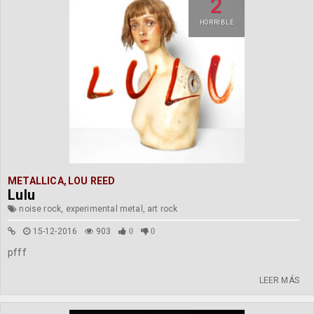
2
HORRIBLE
METALLICA
,
LOU REED
Lulu
noise rock, experimental metal, art rock
15-12-2016
903
0
0
pfff
LEER MÁS