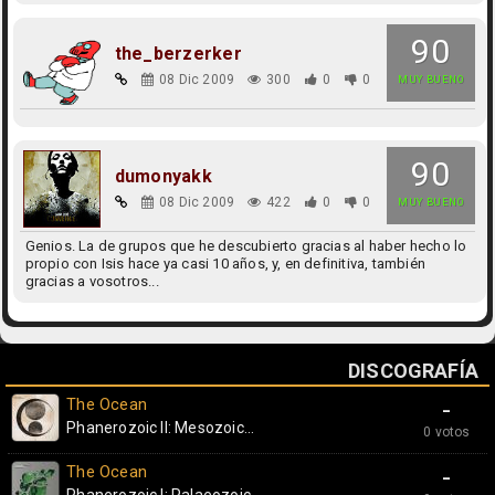
90
the_berzerker
08 Dic 2009
300
0
0
MUY BUENO
90
dumonyakk
08 Dic 2009
422
0
0
MUY BUENO
Genios. La de grupos que he descubierto gracias al haber hecho lo
propio con Isis hace ya casi 10 años, y, en definitiva, también
gracias a vosotros...
DISCOGRAFÍA
The Ocean
-
Phanerozoic II: Mesozoic...
0 votos
The Ocean
-