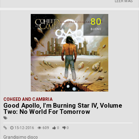
LEER MÁS
80
BUENO
COHEED AND CAMBRIA
Good Apollo, I'm Burning Star IV, Volume
Two: No World For Tomorrow
15-12-2016
609
0
0
Grandisimo disco