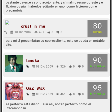
bastante de este y sono acojonante. y si mal no recuerdo este y el
fluxion querian haberlos editado en uno, como hicieron con el
precambrian.
80
crust_in_me
10 Dic 2009
457
0
0
BUENO
para mi el precambrian es sobresaliente, este se queda en notable
alto.
90
tanoka
09 Dic 2009
326
0
0
MUY BUENO
95
QaZ_WsX
08 Dic 2009
461
0
0
MUY BUENO
es perfecto este disco... aun asi, no tan perfecto como el
Precambrican