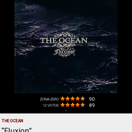
90
ZONA-ZERO
89
12
VOTOS
+
THE OCEAN
Fluxion