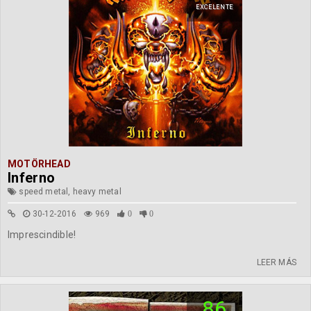
EXCELENTE
MOTÖRHEAD
Inferno
speed metal, heavy metal
30-12-2016
969
0
0
Imprescindible!
LEER MÁS
86