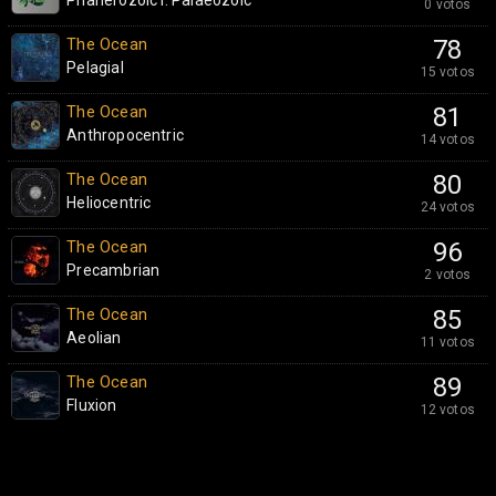
Phanerozoic I: Palaeozoic
0 votos
The Ocean
78
Pelagial
15 votos
The Ocean
81
Anthropocentric
14 votos
The Ocean
80
Heliocentric
24 votos
The Ocean
96
Precambrian
2 votos
The Ocean
85
Aeolian
11 votos
The Ocean
89
Fluxion
12 votos