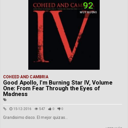
92
MUY BUENO
COHEED AND CAMBRIA
Good Apollo, I'm Burning Star IV, Volume
One: From Fear Through the Eyes of
Madness
15-12-2016
547
0
0
Grandisimo disco. El mejor quizas...