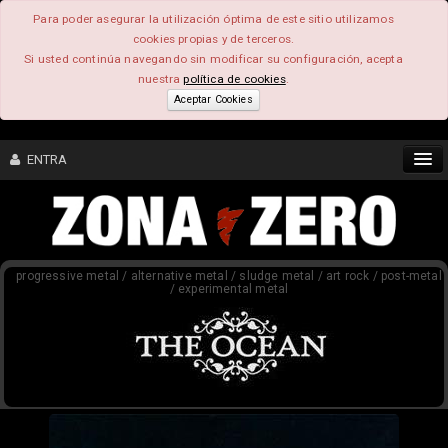
Para poder asegurar la utilización óptima de este sitio utilizamos
cookies propias y de terceros.
Si usted continúa navegando sin modificar su configuración, acepta
nuestra
política de cookies
.
Aceptar Cookies
ENTRA
CONTENIDO
progressive metal / alternative metal / sludge metal / art rock / post-metal
COMUNIDAD
/ experimental metal
FEEEDBACK
FOROS