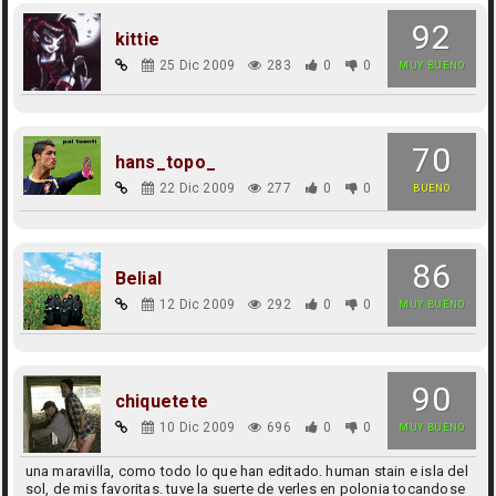
92
kittie
25 Dic 2009
283
0
0
MUY BUENO
70
hans_topo_
22 Dic 2009
277
0
0
BUENO
86
Belial
12 Dic 2009
292
0
0
MUY BUENO
90
chiquetete
10 Dic 2009
696
0
0
MUY BUENO
una maravilla, como todo lo que han editado. human stain e isla del
sol, de mis favoritas. tuve la suerte de verles en polonia tocandose