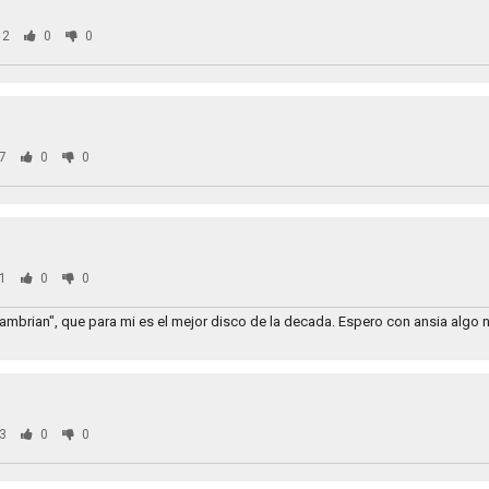
72
0
0
7
0
0
1
0
0
mbrian", que para mi es el mejor disco de la decada. Espero con ansia algo 
3
0
0