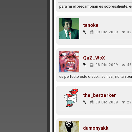
para mi el precambrian es sobresaliente, e
tanoka
09 Dic 2009
32
QaZ_WsX
08 Dic 2009
46
es perfecto este disco... aun asi, no tan 
the_berzerker
08 Dic 2009
29
dumonyakk