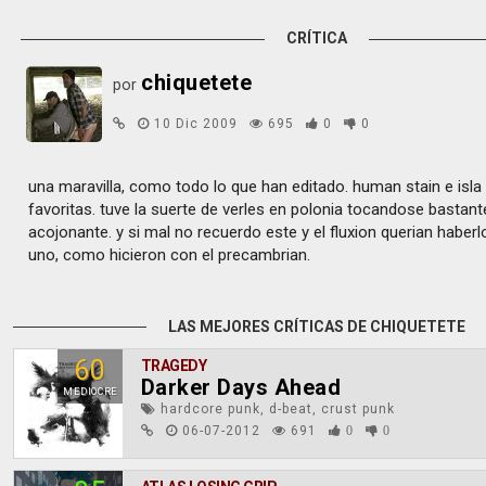
CRÍTICA
chiquetete
por
10 Dic 2009
695
0
0
una maravilla, como todo lo que han editado. human stain e isla 
favoritas. tuve la suerte de verles en polonia tocandose bastan
acojonante. y si mal no recuerdo este y el fluxion querian haber
uno, como hicieron con el precambrian.
LAS MEJORES CRÍTICAS DE CHIQUETETE
60
TRAGEDY
Darker Days Ahead
MEDIOCRE
hardcore punk, d-beat, crust punk
06-07-2012
691
0
0