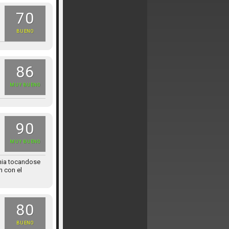
70
BUENO
86
MUY BUENO
90
MUY BUENO
onia tocandose
n con el
80
BUENO