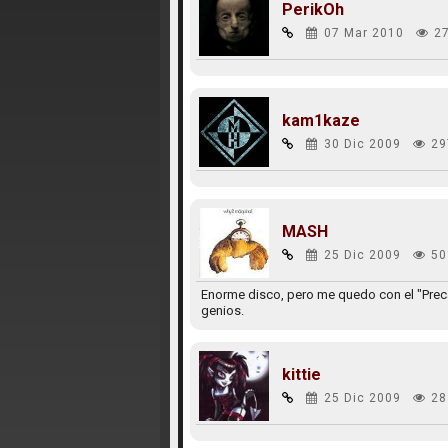
PerikOh
07 Mar 2010
2
kam1kaze
30 Dic 2009
29
MASH
25 Dic 2009
50
Enorme disco, pero me quedo con el "Preca
genios.
kittie
25 Dic 2009
28