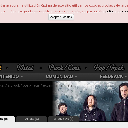
der asegurar la utilización óptima de este sitio utilizamos cookies propias y de terce
d continúa navegando sin modificar su configuración, acepta nuestra
política de coo
Aceptar Cookies
NTENIDO
COMUNIDAD
FEEDBACK
tal / art rock / post-metal / experimental metal
S (8)
MEDIA (5)
CRÓNICAS (3)