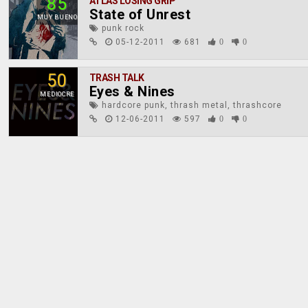
85
ATLAS LOSING GRIP
State of Unrest
MUY BUENO
punk rock
05-12-2011
681
0
0
50
TRASH TALK
Eyes & Nines
MEDIOCRE
hardcore punk, thrash metal, thrashcore
12-06-2011
597
0
0