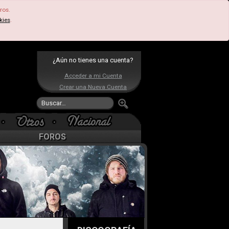
ros.
kies
.
¿Aún no tienes una cuenta?
Acceder a mi Cuenta
Crear una Nueva Cuenta
FOROS