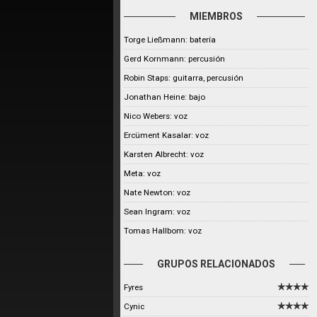
MIEMBROS
Torge Ließmann: batería
Gerd Kornmann: percusión
Robin Staps: guitarra, percusión
Jonathan Heine: bajo
Nico Webers: voz
Ercüment Kasalar: voz
Karsten Albrecht: voz
Meta: voz
Nate Newton: voz
Sean Ingram: voz
Tomas Hallbom: voz
GRUPOS RELACIONADOS
Fyres
Cynic