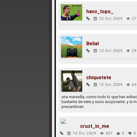
hans_topo_
22 Dic 2009
27
Belial
12 Dic 2009
29
chiquetete
10 Dic 2009
69
una maravilla, como todo lo que han editado
bastante de este y sono acojonante. y si m
precambrian.
crust_in_me
10 Dic 2009
457
0
0