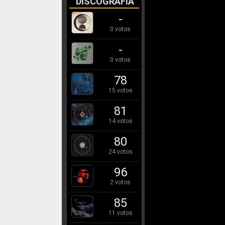
DISCOGRAFÍA
-
0 votos
-
0 votos
78
15 votos
81
14 votos
80
24 votos
96
2 votos
85
11 votos