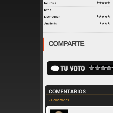
Neurosis
Dvne
Meshuggah
Anciients
COMPARTE
COMENTARIOS
12 Comentarios