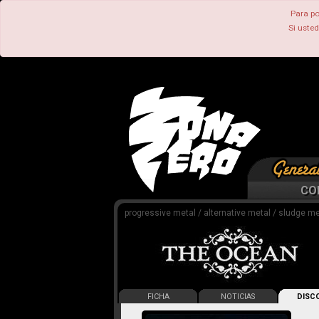
Para po
Si uste
CO
progressive metal / alternative metal / sludge me
FICHA
NOTICIAS
DISCO