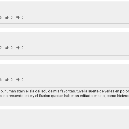
6
0
0
2
0
0
6
0
0
. human stain e isla del sol, de mis favoritas. tuve la suerte de verles en pol
al no recuerdo este y el fluxion querian haberlos editado en uno, como hiciero