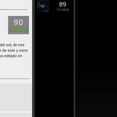
89
12 votos
90
MUY BUENO
del sol, de mis
te de este y sono
los editado en