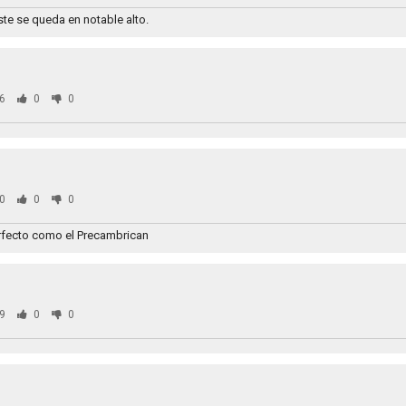
ste se queda en notable alto.
6
0
0
0
0
0
perfecto como el Precambrican
9
0
0