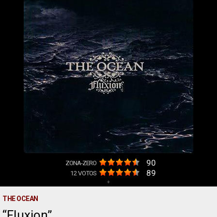
90
ZONA-ZERO
89
12
VOTOS
+
THE OCEAN
Fluxion