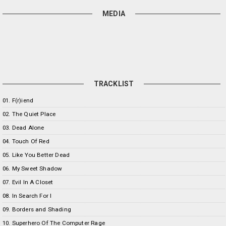
MEDIA
TRACKLIST
01. F(r)iend
02. The Quiet Place
03. Dead Alone
04. Touch Of Red
05. Like You Better Dead
06. My Sweet Shadow
07. Evil In A Closet
08. In Search For I
09. Borders and Shading
10. Superhero Of The Computer Rage