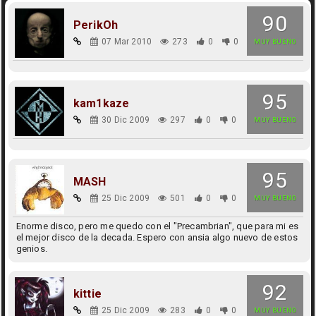
90
PerikOh
07 Mar 2010
273
0
0
MUY BUENO
95
kam1kaze
30 Dic 2009
297
0
0
MUY BUENO
95
MASH
25 Dic 2009
501
0
0
MUY BUENO
Enorme disco, pero me quedo con el "Precambrian", que para mi es
el mejor disco de la decada. Espero con ansia algo nuevo de estos
genios.
92
kittie
25 Dic 2009
283
0
0
MUY BUENO