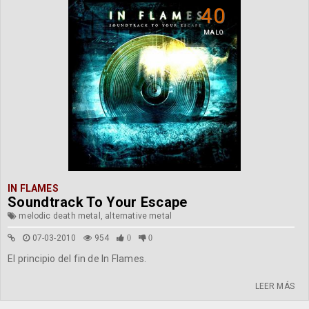
40
MALO
IN FLAMES
Soundtrack To Your Escape
melodic death metal, alternative metal
07-03-2010
954
0
0
El principio del fin de In Flames.
LEER MÁS