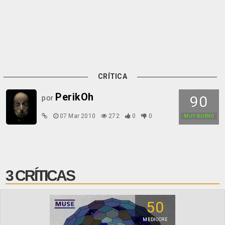
CRÍTICA
PerikOh
90
por
07 Mar 2010
272
0
0
MUY BUENO
3 CRÍTICAS
50
MEDIOCRE