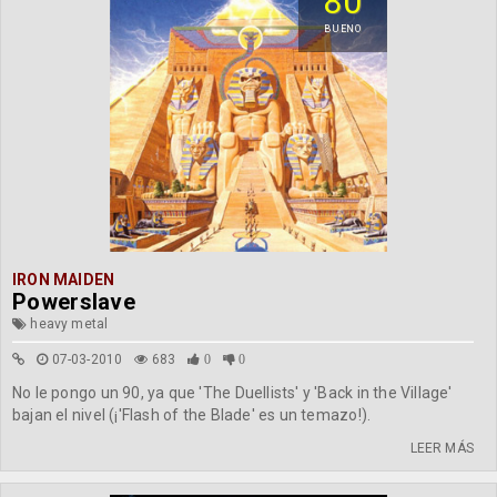
80
BUENO
IRON MAIDEN
Powerslave
heavy metal
07-03-2010
683
0
0
No le pongo un 90, ya que 'The Duellists' y 'Back in the Village'
bajan el nivel (¡'Flash of the Blade' es un temazo!).
LEER MÁS