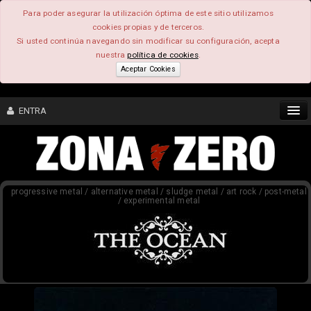
Para poder asegurar la utilización óptima de este sitio utilizamos
cookies propias y de terceros.
Si usted continúa navegando sin modificar su configuración, acepta
nuestra
política de cookies
.
Aceptar Cookies
ENTRA
CONTENIDO
progressive metal / alternative metal / sludge metal / art rock / post-metal
COMUNIDAD
/ experimental metal
FEEEDBACK
FOROS