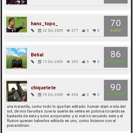
70
hans_topo_
22 Dic 2009
277
0
0
BUENO
86
Belial
12 Dic 2009
292
0
0
MUY BUENO
90
chiquetete
10 Dic 2009
696
0
0
MUY BUENO
una maravilla, como todo lo que han editado. human stain e isla del
sol, de mis favoritas. tuve la suerte de verles en polonia tocandose
bastante de este y sono acojonante. y si mal no recuerdo este y el
fluxion querian haberlos editado en uno, como hicieron con el
precambrian.