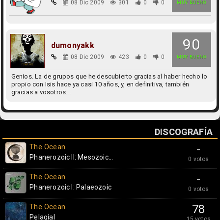
08 Dic 2009
301
0
0
MUY BUENO
90
dumonyakk
08 Dic 2009
423
0
0
MUY BUENO
Genios. La de grupos que he descubierto gracias al haber hecho lo
propio con Isis hace ya casi 10 años, y, en definitiva, también
gracias a vosotros...
DISCOGRAFÍA
The Ocean
-
Phanerozoic II: Mesozoic...
0 votos
The Ocean
-
Phanerozoic I: Palaeozoic
0 votos
The Ocean
78
Pelagial
15 votos