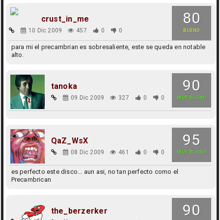
80
crust_in_me
10 Dic 2009
457
0
0
BUENO
para mi el precambrian es sobresaliente, este se queda en notable
alto.
90
tanoka
09 Dic 2009
327
0
0
MUY BUENO
95
QaZ_WsX
08 Dic 2009
461
0
0
MUY BUENO
es perfecto este disco... aun asi, no tan perfecto como el
Precambrican
90
the_berzerker