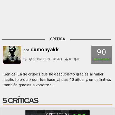
CRÍTICA
dumonyakk
90
por
08 Dic 2009
421
0
0
MUY BUENO
Genios. La de grupos que he descubierto gracias al haber
hecho lo propio con Isis hace ya casi 10 años, y, en definitiva,
también gracias a vosotros...
5 CRÍTICAS