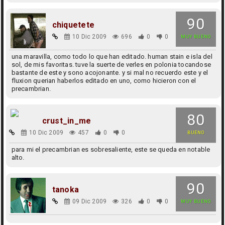
90
chiquetete
10 Dic 2009
696
0
0
MUY BUENO
una maravilla, como todo lo que han editado. human stain e isla del
sol, de mis favoritas. tuve la suerte de verles en polonia tocandose
bastante de este y sono acojonante. y si mal no recuerdo este y el
fluxion querian haberlos editado en uno, como hicieron con el
precambrian.
80
crust_in_me
10 Dic 2009
457
0
0
BUENO
para mi el precambrian es sobresaliente, este se queda en notable
alto.
90
tanoka
09 Dic 2009
326
0
0
MUY BUENO