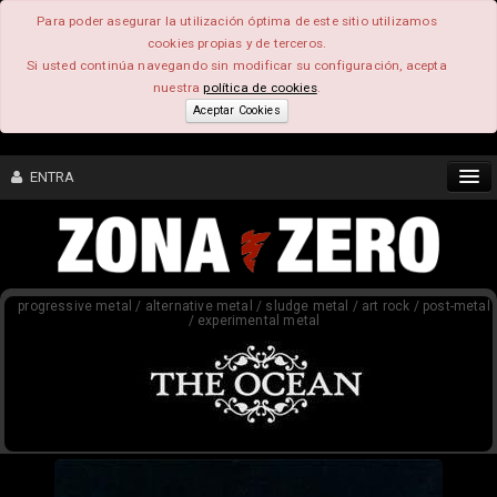
Para poder asegurar la utilización óptima de este sitio utilizamos
cookies propias y de terceros.
Si usted continúa navegando sin modificar su configuración, acepta
nuestra
política de cookies
.
Aceptar Cookies
ENTRA
CONTENIDO
progressive metal / alternative metal / sludge metal / art rock / post-metal
COMUNIDAD
/ experimental metal
FEEEDBACK
FOROS