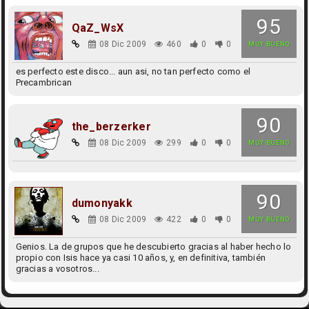
95
QaZ_WsX
08 Dic 2009
460
0
0
MUY BUENO
es perfecto este disco... aun asi, no tan perfecto como el
Precambrican
90
the_berzerker
08 Dic 2009
299
0
0
MUY BUENO
90
dumonyakk
08 Dic 2009
422
0
0
MUY BUENO
Genios. La de grupos que he descubierto gracias al haber hecho lo
propio con Isis hace ya casi 10 años, y, en definitiva, también
gracias a vosotros...