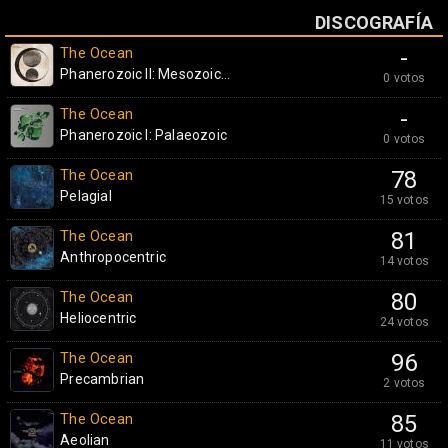
DISCOGRAFÍA
The Ocean
-
Phanerozoic II: Mesozoic...
0 votos
The Ocean
-
Phanerozoic I: Palaeozoic
0 votos
The Ocean
78
Pelagial
15 votos
The Ocean
81
Anthropocentric
14 votos
The Ocean
80
Heliocentric
24 votos
The Ocean
96
Precambrian
2 votos
The Ocean
85
Aeolian
11 votos