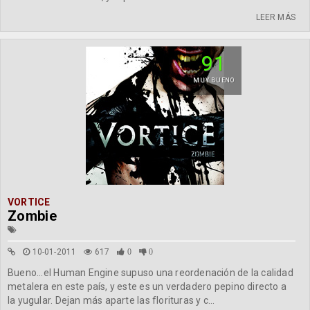
LEER MÁS
91
MUY BUENO
VORTICE
Zombie
10-01-2011
617
0
0
Bueno...el Human Engine supuso una reordenación de la calidad
metalera en este país, y este es un verdadero pepino directo a
la yugular. Dejan más aparte las florituras y c...