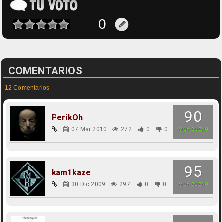
COMENTARIOS
12 Comentarios
90
PerikOh
07 Mar 2010
272
0
0
MUY BUENO
95
kam1kaze
30 Dic 2009
297
0
0
MUY BUENO