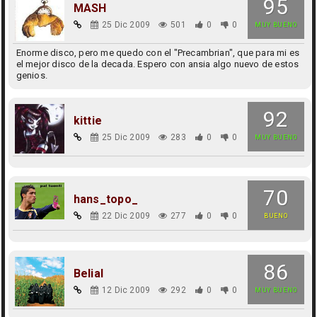
95
MASH
25 Dic 2009
501
0
0
MUY BUENO
Enorme disco, pero me quedo con el "Precambrian", que para mi es
el mejor disco de la decada. Espero con ansia algo nuevo de estos
genios.
92
kittie
25 Dic 2009
283
0
0
MUY BUENO
70
hans_topo_
22 Dic 2009
277
0
0
BUENO
86
Belial
12 Dic 2009
292
0
0
MUY BUENO