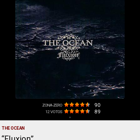
90
ZONA-ZERO
89
12
VOTOS
+
THE OCEAN
Fluxion