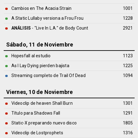
Cambios en The Acacia Strain
1001
A Static Lullaby versiona a Frou Frou
1228
ANÁLISIS
- "Live In L.A." de
Body Count
2921
Sábado, 11 de Noviembre
Hopesfall al estudio
1123
As I Lay Dying pierden bajista
1225
Streaming completo de Trail Of Dead
1094
Viernes, 10 de Noviembre
Videoclip de heaven Shall Burn
1301
Título para Shadows Fall
1291
Static-X preparando nuevo disco
1805
Videoclip de Lostprophets
1316