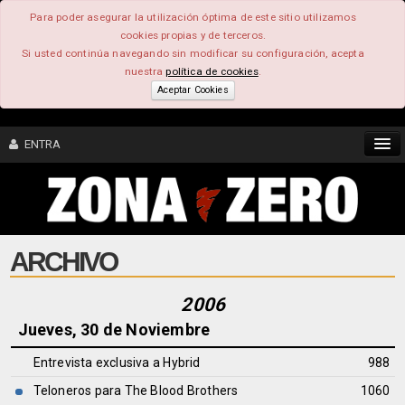
Para poder asegurar la utilización óptima de este sitio utilizamos
cookies propias y de terceros.
Si usted continúa navegando sin modificar su configuración, acepta
nuestra
política de cookies
.
Aceptar Cookies
ENTRA
CONTENIDO
ARCHIVO
COMUNIDAD
FEEEDBACK
2006
Jueves, 30 de Noviembre
FOROS
Entrevista exclusiva a Hybrid
988
Teloneros para The Blood Brothers
1060