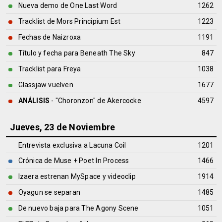
Nueva demo de One Last Word
1262
Tracklist de Mors Principium Est
1223
Fechas de Naizroxa
1191
Título y fecha para Beneath The Sky
847
Tracklist para Freya
1038
Glassjaw vuelven
1677
ANÁLISIS
- "Choronzon" de
Akercocke
4597
Jueves, 23 de Noviembre
Entrevista exclusiva a Lacuna Coil
1201
Crónica de Muse + Poet In Process
1466
Izaera estrenan MySpace y videoclip
1914
Oyagun se separan
1485
De nuevo baja para The Agony Scene
1051