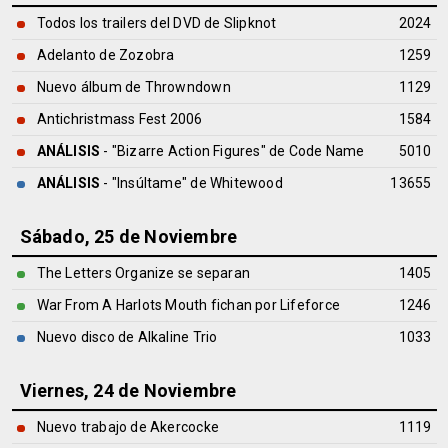
Todos los trailers del DVD de Slipknot
2024
Adelanto de Zozobra
1259
Nuevo álbum de Throwndown
1129
Antichristmass Fest 2006
1584
ANÁLISIS
- "Bizarre Action Figures" de
Code Name
5010
ANÁLISIS
- "Insúltame" de
Whitewood
13655
Sábado, 25 de Noviembre
The Letters Organize se separan
1405
War From A Harlots Mouth fichan por Lifeforce
1246
Nuevo disco de Alkaline Trio
1033
Viernes, 24 de Noviembre
Nuevo trabajo de Akercocke
1119