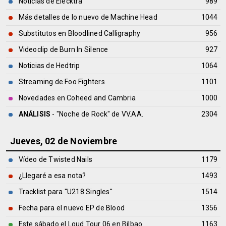
Noticias de Elecktra
989
Más detalles de lo nuevo de Machine Head
1044
Substitutos en Bloodlined Calligraphy
956
Videoclip de Burn In Silence
927
Noticias de Hedtrip
1064
Streaming de Foo Fighters
1101
Novedades en Coheed and Cambria
1000
ANÁLISIS
- "Noche de Rock" de
VV.AA.
2304
Jueves, 02 de Noviembre
Vídeo de Twisted Nails
1179
¿Llegaré a esa nota?
1493
Tracklist para ''U218 Singles''
1514
Fecha para el nuevo EP de Blood
1356
Este sábado el Loud Tour 06 en Bilbao
1163