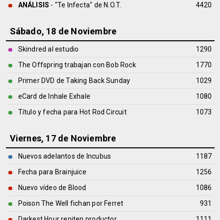
ANÁLISIS
- "Te Infecta" de
N.O.T.
4420
Sábado, 18 de Noviembre
Skindred al estudio
1290
The Offspring trabajan con Bob Rock
1770
Primer DVD de Taking Back Sunday
1029
eCard de Inhale Exhale
1080
Título y fecha para Hot Rod Circuit
1073
Viernes, 17 de Noviembre
Nuevos adelantos de Incubus
1187
Fecha para Brainjuice
1256
Nuevo vídeo de Blood
1086
Poison The Well fichan por Ferret
931
Darkest Hour repiten productor
1111