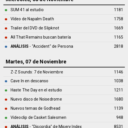
SUM 41 al estudio
1181
Vídeo de Napalm Death
1758
Trailer del DVD de Slipknot
1669
All That Remains buscan batería
1165
ANÁLISIS
- "Accident" de
Persona
2818
Martes, 07 de Noviembre
Z-Z Sounds: 7 de Noviembre
1146
Cave In en descanso
1038
Haste The Day en el estudio
1211
Nuevo disco de Noisedrome
1680
Nuevos temas de Godhead
1139
Videoclip de Casket Salesmen
948
ANÁLISIS
- "Discordia" de
Misery Index
8531