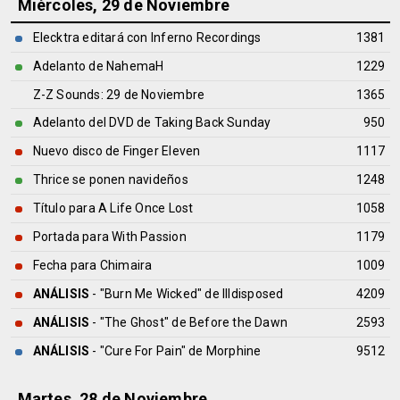
Miércoles, 29 de Noviembre
Elecktra editará con Inferno Recordings
1381
Adelanto de NahemaH
1229
Z-Z Sounds: 29 de Noviembre
1365
Adelanto del DVD de Taking Back Sunday
950
Nuevo disco de Finger Eleven
1117
Thrice se ponen navideños
1248
Título para A Life Once Lost
1058
Portada para With Passion
1179
Fecha para Chimaira
1009
ANÁLISIS
- "Burn Me Wicked" de
Illdisposed
4209
ANÁLISIS
- "The Ghost" de
Before the Dawn
2593
ANÁLISIS
- "Cure For Pain" de
Morphine
9512
Martes, 28 de Noviembre