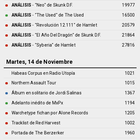
ANÁLISIS
- "Neo" de
Skunk D.F.
19977
ANÁLISIS
- "The Used" de
The Used
16500
ANÁLISIS
- "Revolución 12.111" de
Hamlet
20579
ANÁLISIS
- "El Año Del Dragón" de
Skunk D.F.
21864
ANÁLISIS
- "Syberia" de
Hamlet
27816
Martes, 14 de Noviembre
Habeas Corpus en Radio Utopía
1021
Northern Assault Tour
1015
Álbum en solitario de Jordi Salinas
1367
Adelanto inédito de MxPx
1194
Warchetype fichan por Alone Records
1205
Tracklist de Red Harvest
1002
Portada de The Berzerker
1960