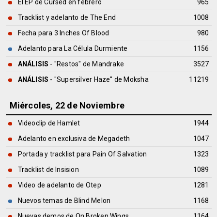
El EP de Cursed en febrero
965
Tracklist y adelanto de The End
1008
Fecha para 3 Inches Of Blood
980
Adelanto para La Célula Durmiente
1156
ANÁLISIS
- "Restos" de
Mandrake
3527
ANÁLISIS
- "Supersilver Haze" de
Moksha
11219
Miércoles, 22 de Noviembre
Videoclip de Hamlet
1944
Adelanto en exclusiva de Megadeth
1047
Portada y tracklist para Pain Of Salvation
1323
Tracklist de Insision
1089
Video de adelanto de Otep
1281
Nuevos temas de Blind Melon
1168
Nuevas demos de On Broken Wings
1164